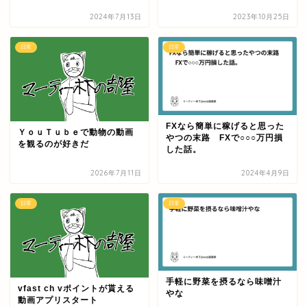
2024年7月13日
2023年10月25日
日常
日常
FXなら簡単に稼げると思った
ＹｏｕＴｕｂｅで動物の動画
やつの末路 FXで○○○万円損
を観るのが好きだ
した話。
2026年7月11日
2024年4月9日
日常
日常
手軽に野菜を摂るなら味噌汁
vfast ch vポイントが貰える
やな
動画アプリスタート