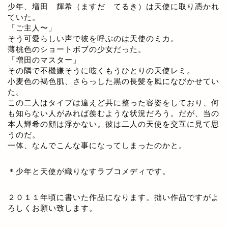
少年、増田 輝希（ますだ てるき）は天使に取り憑かれ
ていた。
「ご主人〜」
そう可愛らしい声で彼を呼ぶのは天使のミカ。
薄桃色のショートボブの少女だった。
「増田のマスター」
その隣で不機嫌そうに呟くもうひとりの天使レミ。
小麦色の褐色肌、さらっした黒の長髪を風になびかせてい
た。
この二人はタイプは違えど共に整った容姿をしており、何
も知らない人がみれば羨むような状況だろう。だが、当の
本人輝希の顔は浮かない。彼は二人の天使を交互に見て思
うのだ。
一体、なんでこんな事になってしまったのかと。
＊少年と天使が織りなすラブコメディです。
２０１１年頃に書いた作品になります。拙い作品ですがよ
ろしくお願い致します。