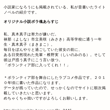
小説家になろうにも掲載されている、私が昔書いたライト
ノベルの紹介です。
オリジナル小説ボラ魂あらすじ
私、真木真子は努力が嫌いだ。
禄那（よしな）市立美咲（みさき）高等学校に通う一年
生・真木真子（まきまこ）。
毎日をぼんやりと過ごしていた彼女の前に、
ある日突然現れた先輩・椎野実（しいのみのる）。そして
彼は戸惑う真子にこう言い放つ。
「ボランティア部に入ってくれ！！」
＊ボランティア部を舞台にしたラブコメ作品です。２０１
０年頃に書いた作品になります。
データが残っていたので、せっかくなのでサイトに順次掲
載していきたいと思います。
めちゃくちゃ拙いですがよろしくお願いします。