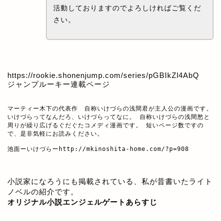
活動しておりますのでよろしければご覧くだ
さい。
https://rookie.shonenjump.com/series/pGBIkZl4AbQ
ジャンプルーキー連載ページ
マーティー木下の代表作　自称いけづらの浅間君が主人公の漫画です。

いけづらってなんだろ、いけづらってなに。 自称いけづらの浅間愁と
周りが繰り広げるぐだぐたコメディ漫画です。 短いページ数ですの
で、是非気軽にお読みください。

池面ーいけづらー
http://mkinoshita-home.com/?p=908
小説家になろうにも掲載されている、私が昔書いたライト
ノベルの紹介です。
オリジナル小説エンジェルゲートあらすじ