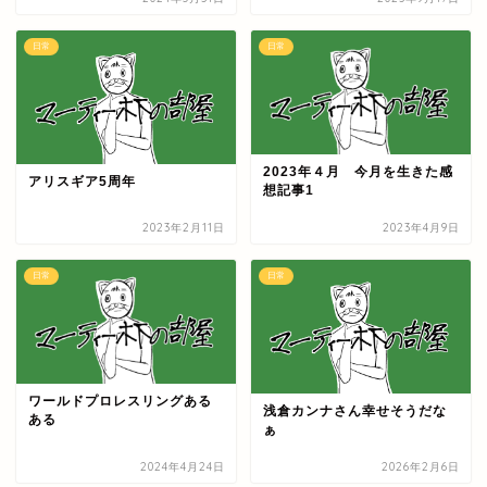
日常
日常
2023年４月 今月を生きた感
アリスギア5周年
想記事1
2023年2月11日
2023年4月9日
日常
日常
ワールドプロレスリングある
浅倉カンナさん幸せそうだな
ある
ぁ
2024年4月24日
2026年2月6日