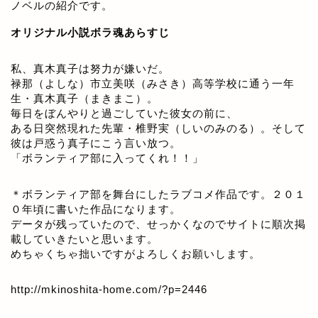
ノベルの紹介です。
オリジナル小説ボラ魂あらすじ
私、真木真子は努力が嫌いだ。
禄那（よしな）市立美咲（みさき）高等学校に通う一年
生・真木真子（まきまこ）。
毎日をぼんやりと過ごしていた彼女の前に、
ある日突然現れた先輩・椎野実（しいのみのる）。そして
彼は戸惑う真子にこう言い放つ。
「ボランティア部に入ってくれ！！」
＊ボランティア部を舞台にしたラブコメ作品です。２０１
０年頃に書いた作品になります。
データが残っていたので、せっかくなのでサイトに順次掲
載していきたいと思います。
めちゃくちゃ拙いですがよろしくお願いします。
http://mkinoshita-home.com/?p=2446