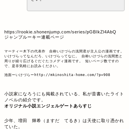
https://rookie.shonenjump.com/series/pGBIkZl4AbQ
ジャンプルーキー連載ページ
マーティー木下の代表作　自称いけづらの浅間君が主人公の漫画です。

いけづらってなんだろ、いけづらってなに。 自称いけづらの浅間愁と
周りが繰り広げるぐだぐたコメディ漫画です。 短いページ数ですの
で、是非気軽にお読みください。

池面ーいけづらー
http://mkinoshita-home.com/?p=908
小説家になろうにも掲載されている、私が昔書いたライト
ノベルの紹介です。
オリジナル小説エンジェルゲートあらすじ
少年、増田 輝希（ますだ てるき）は天使に取り憑かれ
ていた。