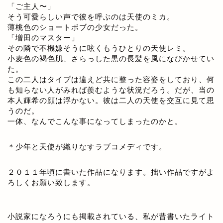
「ご主人〜」
そう可愛らしい声で彼を呼ぶのは天使のミカ。
薄桃色のショートボブの少女だった。
「増田のマスター」
その隣で不機嫌そうに呟くもうひとりの天使レミ。
小麦色の褐色肌、さらっした黒の長髪を風になびかせてい
た。
この二人はタイプは違えど共に整った容姿をしており、何
も知らない人がみれば羨むような状況だろう。だが、当の
本人輝希の顔は浮かない。彼は二人の天使を交互に見て思
うのだ。
一体、なんでこんな事になってしまったのかと。
＊少年と天使が織りなすラブコメディです。
２０１１年頃に書いた作品になります。拙い作品ですがよ
ろしくお願い致します。
小説家になろうにも掲載されている、私が昔書いたライト