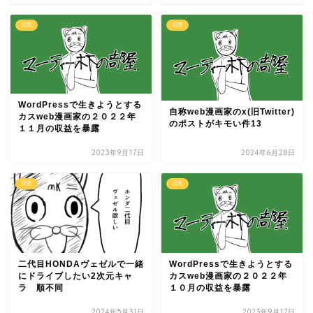
日常
日常
WordPressで生きようとする
自称web漫画家のx(旧Twitter)
カスweb漫画家の２０２２年
のポストがキモい件13
１１月の収益を暴露
2023年9月17日
2024年6月28日
日常
日常
二代目HONDAヴェゼルで一緒
WordPressで生きようとする
にドライブしたい2次元キャ
カスweb漫画家の２０２２年
ラ 順不同
１０月の収益を暴露
2024年5月31日
2023年9月17日