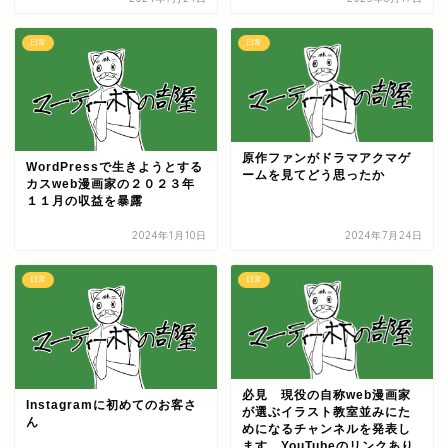
日常
日常
原作ファンがドラマアクマゲ
WordPressで生きようとする
ームを見てどう思ったか
カスweb漫画家の２０２３年
１１月の収益を暴露
2024年1月10日
2024年7月24日
日常
日常
必見 現役の自称web漫画家
Instagramに初めてのお客さ
が選ぶイラスト教室並みにた
ん
めになるチャンネルを発表し
ます YouTubeのリンクあり