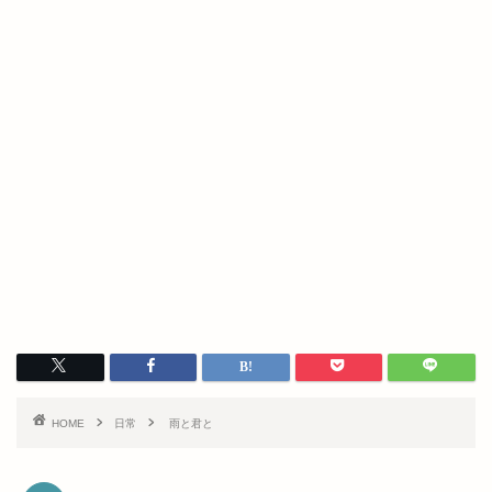
HOME
日常
雨と君と