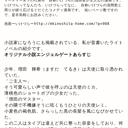
マーティー木下の代表作　自称いけづらの浅間君が主人公の漫画です。

いけづらってなんだろ、いけづらってなに。 自称いけづらの浅間愁と
周りが繰り広げるぐだぐたコメディ漫画です。 短いページ数ですの
で、是非気軽にお読みください。

池面ーいけづらー
http://mkinoshita-home.com/?p=908
小説家になろうにも掲載されている、私が昔書いたライト
ノベルの紹介です。
オリジナル小説エンジェルゲートあらすじ
少年、増田 輝希（ますだ てるき）は天使に取り憑かれ
ていた。
「ご主人〜」
そう可愛らしい声で彼を呼ぶのは天使のミカ。
薄桃色のショートボブの少女だった。
「増田のマスター」
その隣で不機嫌そうに呟くもうひとりの天使レミ。
小麦色の褐色肌、さらっした黒の長髪を風になびかせてい
た。
この二人はタイプは違えど共に整った容姿をしており、何