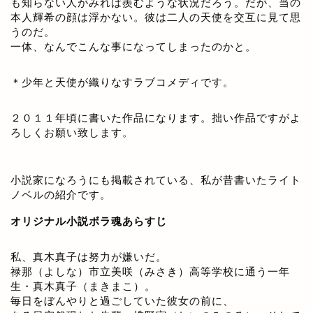
も知らない人がみれば羨むような状況だろう。だが、当の
本人輝希の顔は浮かない。彼は二人の天使を交互に見て思
うのだ。
一体、なんでこんな事になってしまったのかと。
＊少年と天使が織りなすラブコメディです。
２０１１年頃に書いた作品になります。拙い作品ですがよ
ろしくお願い致します。
小説家になろうにも掲載されている、私が昔書いたライト
ノベルの紹介です。
オリジナル小説ボラ魂あらすじ
私、真木真子は努力が嫌いだ。
禄那（よしな）市立美咲（みさき）高等学校に通う一年
生・真木真子（まきまこ）。
毎日をぼんやりと過ごしていた彼女の前に、