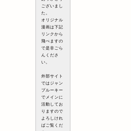
ございまし
た。
オリジナル
漫画は下記
リンクから
飛べますの
で是非ごら
んくださ
い。
外部サイト
ではジャン
プルーキー
でメインに
活動してお
りますので
よろしけれ
ばご覧くだ