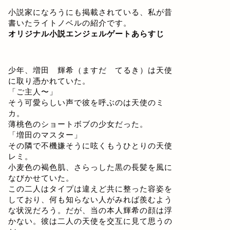
小説家になろうにも掲載されている、私が昔
書いたライトノベルの紹介です。
オリジナル小説エンジェルゲートあらすじ
少年、増田 輝希（ますだ てるき）は天使
に取り憑かれていた。
「ご主人〜」
そう可愛らしい声で彼を呼ぶのは天使のミ
カ。
薄桃色のショートボブの少女だった。
「増田のマスター」
その隣で不機嫌そうに呟くもうひとりの天使
レミ。
小麦色の褐色肌、さらっした黒の長髪を風に
なびかせていた。
この二人はタイプは違えど共に整った容姿を
しており、何も知らない人がみれば羨むよう
な状況だろう。だが、当の本人輝希の顔は浮
かない。彼は二人の天使を交互に見て思うの