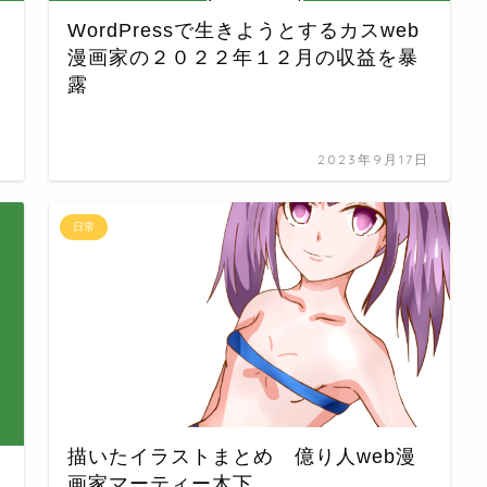
WordPressで生きようとするカスweb
漫画家の２０２２年１２月の収益を暴
露
日
2023年9月17日
日常
描いたイラストまとめ 億り人web漫
画家マーティー木下