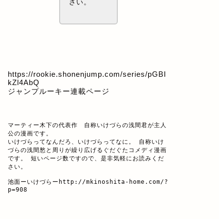
さい。
https://rookie.shonenjump.com/series/pGBI
kZl4AbQ
ジャンプルーキー連載ページ
マーティー木下の代表作　自称いけづらの浅間君が主人
公の漫画です。

いけづらってなんだろ、いけづらってなに。 自称いけ
づらの浅間愁と周りが繰り広げるぐだぐたコメディ漫画
です。 短いページ数ですので、是非気軽にお読みくだ
さい。

池面ーいけづらー
http://mkinoshita-home.com/?
p=908