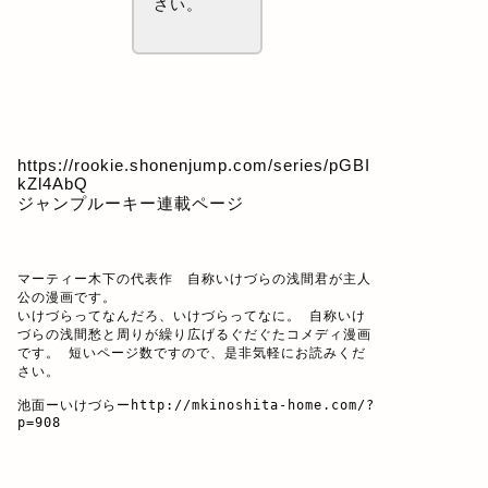
さい。
https://rookie.shonenjump.com/series/pGBI
kZl4AbQ
ジャンプルーキー連載ページ
マーティー木下の代表作　自称いけづらの浅間君が主人
公の漫画です。

いけづらってなんだろ、いけづらってなに。 自称いけ
づらの浅間愁と周りが繰り広げるぐだぐたコメディ漫画
です。 短いページ数ですので、是非気軽にお読みくだ
さい。

池面ーいけづらー
http://mkinoshita-home.com/?
p=908