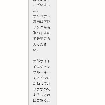
ございまし
た。
オリジナル
漫画は下記
リンクから
飛べますの
で是非ごら
んくださ
い。
外部サイト
ではジャン
プルーキー
でメインに
活動してお
りますので
よろしけれ
ばご覧くだ