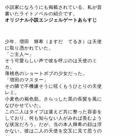
小説家になろうにも掲載されている、私が昔
書いたライトノベルの紹介です。
オリジナル小説エンジェルゲートあらすじ
少年、増田 輝希（ますだ てるき）は天使
に取り憑かれていた。
「ご主人〜」
そう可愛らしい声で彼を呼ぶのは天使のミ
カ。
薄桃色のショートボブの少女だった。
「増田のマスター」
その隣で不機嫌そうに呟くもうひとりの天使
レミ。
小麦色の褐色肌、さらっした黒の長髪を風に
なびかせていた。
この二人はタイプは違えど共に整った容姿を
しており、何も知らない人がみれば羨むよう
な状況だろう。だが、当の本人輝希の顔は浮
かない。彼は二人の天使を交互に見て思うの