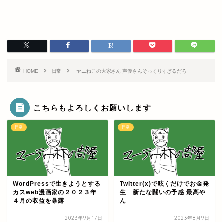
HOME
日常
ヤニねこの大家さん 声優さんそっくりすぎるだろ
こちらもよろしくお願いします
日常
日常
WordPressで生きようとする
Twitter(x)で呟くだけでお金発
カスweb漫画家の２０２３年
生 新たな闘いの予感 最高や
４月の収益を暴露
ん
2023年9月17日
2023年8月9日