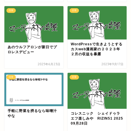
日常
日常
WordPressで生きようとする
あのウルフアロンが新日でプ
カスweb漫画家の２０２３年
ロレスデビュー
２月の収益を暴露
2025年6月23日
2023年9月17日
日常
日常
手軽に野菜を摂るなら味噌汁
コレスニック シェイドゥラ
やな
エフ楽しみや RIZIN51 2025
09月28日