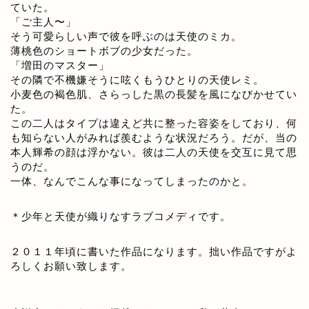
ていた。
「ご主人〜」
そう可愛らしい声で彼を呼ぶのは天使のミカ。
薄桃色のショートボブの少女だった。
「増田のマスター」
その隣で不機嫌そうに呟くもうひとりの天使レミ。
小麦色の褐色肌、さらっした黒の長髪を風になびかせてい
た。
この二人はタイプは違えど共に整った容姿をしており、何
も知らない人がみれば羨むような状況だろう。だが、当の
本人輝希の顔は浮かない。彼は二人の天使を交互に見て思
うのだ。
一体、なんでこんな事になってしまったのかと。
＊少年と天使が織りなすラブコメディです。
２０１１年頃に書いた作品になります。拙い作品ですがよ
ろしくお願い致します。