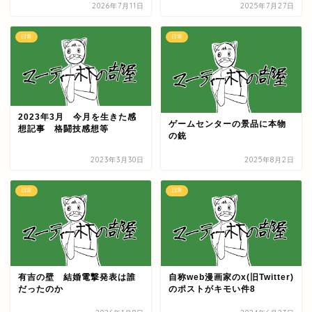
2026年7月11日
2025年7月27日
日常
日常
2023年3月 今月を生きた感
ゲームセンターの景品に本物
想記事 格闘技感想等
の銃
2023年3月30日
2025年8月2日
日常
日常
有吉の壁 結婚電撃発表は誰
自称web漫画家のx(旧Twitter)
だったのか
のポストがキモい件8