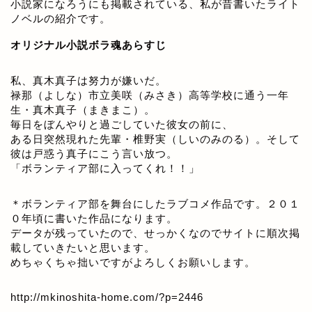
小説家になろうにも掲載されている、私が昔書いたライト
ノベルの紹介です。
オリジナル小説ボラ魂あらすじ
私、真木真子は努力が嫌いだ。
禄那（よしな）市立美咲（みさき）高等学校に通う一年
生・真木真子（まきまこ）。
毎日をぼんやりと過ごしていた彼女の前に、
ある日突然現れた先輩・椎野実（しいのみのる）。そして
彼は戸惑う真子にこう言い放つ。
「ボランティア部に入ってくれ！！」
＊ボランティア部を舞台にしたラブコメ作品です。２０１
０年頃に書いた作品になります。
データが残っていたので、せっかくなのでサイトに順次掲
載していきたいと思います。
めちゃくちゃ拙いですがよろしくお願いします。
http://mkinoshita-home.com/?p=2446