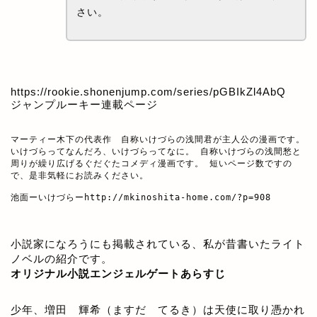
さい。
https://rookie.shonenjump.com/series/pGBIkZl4AbQ
ジャンプルーキー連載ページ
マーティー木下の代表作　自称いけづらの浅間君が主人公の漫画です。

いけづらってなんだろ、いけづらってなに。 自称いけづらの浅間愁と
周りが繰り広げるぐだぐたコメディ漫画です。 短いページ数ですの
で、是非気軽にお読みください。

池面ーいけづらー
http://mkinoshita-home.com/?p=908
小説家になろうにも掲載されている、私が昔書いたライト
ノベルの紹介です。
オリジナル小説エンジェルゲートあらすじ
少年、増田 輝希（ますだ てるき）は天使に取り憑かれ