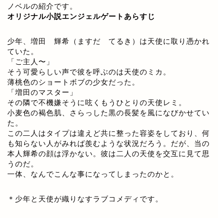
ノベルの紹介です。
オリジナル小説エンジェルゲートあらすじ
少年、増田 輝希（ますだ てるき）は天使に取り憑かれ
ていた。
「ご主人〜」
そう可愛らしい声で彼を呼ぶのは天使のミカ。
薄桃色のショートボブの少女だった。
「増田のマスター」
その隣で不機嫌そうに呟くもうひとりの天使レミ。
小麦色の褐色肌、さらっした黒の長髪を風になびかせてい
た。
この二人はタイプは違えど共に整った容姿をしており、何
も知らない人がみれば羨むような状況だろう。だが、当の
本人輝希の顔は浮かない。彼は二人の天使を交互に見て思
うのだ。
一体、なんでこんな事になってしまったのかと。
＊少年と天使が織りなすラブコメディです。