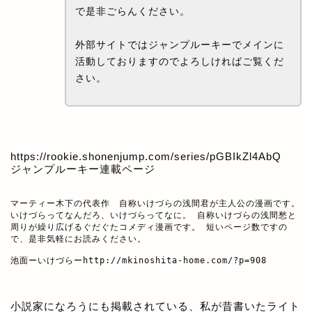
で是非ごらんください。
外部サイトではジャンプルーキーでメインに
活動しておりますのでよろしければご覧くだ
さい。
https://rookie.shonenjump.com/series/pGBIkZl4AbQ
ジャンプルーキー連載ページ
マーティー木下の代表作　自称いけづらの浅間君が主人公の漫画です。

いけづらってなんだろ、いけづらってなに。 自称いけづらの浅間愁と
周りが繰り広げるぐだぐたコメディ漫画です。 短いページ数ですの
で、是非気軽にお読みください。

池面ーいけづらー
http://mkinoshita-home.com/?p=908
小説家になろうにも掲載されている、私が昔書いたライト