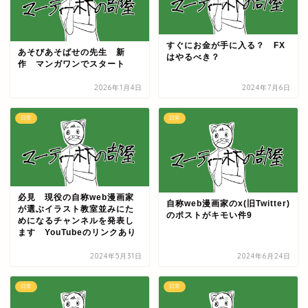
すぐにお金が手に入る？ FX
あそびあそばせの先生 新
はやるべき？
作 マンガワンでスタート
2026年1月4日
2024年7月6日
日常
日常
必見 現役の自称web漫画家
自称web漫画家のx(旧Twitter)
が選ぶイラスト教室並みにた
のポストがキモい件9
めになるチャンネルを発表し
ます YouTubeのリンクあり
2024年5月31日
2024年6月24日
日常
日常