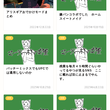
アリスギアおでかけモードま
嫌パンコラボでした ホーム
とめ
スイートメイド
2022年12月22日
2025年10月15日
日常
日常
残業を毎月４５時間ぐらいや
パッチーミックスでもUFCで
ってるやつが見るSNS ここ
は通用しないのか
に載れば目に止まるでやん
す。
2025年10月25日
2023年6月22日
日常
日常