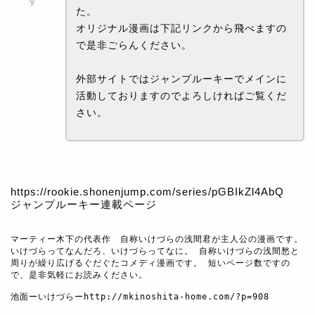
下
た。
オリジナル漫画は下記リンクから飛べますの
で是非ごらんください。
外部サイトではジャンプルーキーでメインに
活動しておりますのでよろしければご覧くだ
さい。
https://rookie.shonenjump.com/series/pGBIkZl4AbQ
ジャンプルーキー連載ページ
マーティー木下の代表作　自称いけづらの浅間君が主人公の漫画です。

いけづらってなんだろ、いけづらってなに。 自称いけづらの浅間愁と
周りが繰り広げるぐだぐたコメディ漫画です。 短いページ数ですの
で、是非気軽にお読みください。

池面ーいけづらー
http://mkinoshita-home.com/?p=908