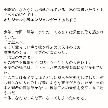
小説家になろうにも掲載されている、私が昔書いたライト
ノベルの紹介です。
オリジナル小説エンジェルゲートあらすじ
少年、増田 輝希（ますだ てるき）は天使に取り憑かれ
ていた。
「ご主人〜」
そう可愛らしい声で彼を呼ぶのは天使のミカ。
薄桃色のショートボブの少女だった。
「増田のマスター」
その隣で不機嫌そうに呟くもうひとりの天使レミ。
小麦色の褐色肌、さらっした黒の長髪を風になびかせてい
た。
この二人はタイプは違えど共に整った容姿をしており、何
も知らない人がみれば羨むような状況だろう。だが、当の
本人輝希の顔は浮かない。彼は二人の天使を交互に見て思
うのだ。
一体、なんでこんな事になってしまったのかと。