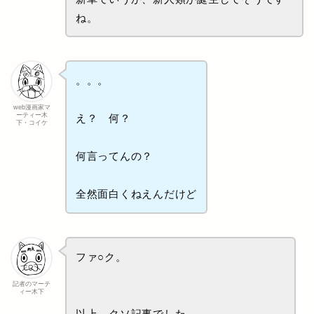
ね。
。。。
web漫画家マ
ーティー木
え？ 何？
下・コイケ
何言ってんの？
全然面白くねえんだけど
ファ○ク。
記者のマーテ
ィー木下
以上、クソ記事でした。