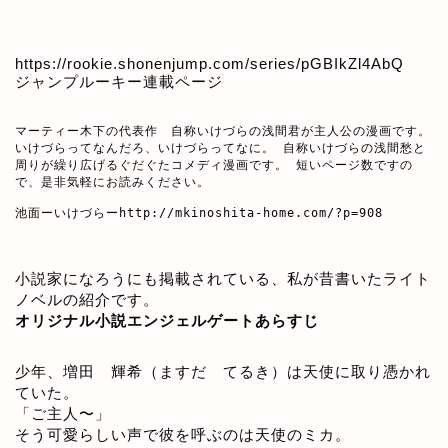
https://rookie.shonenjump.com/series/pGBIkZl4AbQ
ジャンプルーキー連載ページ
マーティー木下の代表作　自称いけづらの浅間君が主人公の漫画です。

いけづらってなんだろ、いけづらってなに。 自称いけづらの浅間愁と
周りが繰り広げるぐだぐたコメディ漫画です。 短いページ数ですの
で、是非気軽にお読みください。

池面ーいけづらー
http://mkinoshita-home.com/?p=908
小説家になろうにも掲載されている、私が昔書いたライト
ノベルの紹介です。
オリジナル小説エンジェルゲートあらすじ
少年、増田 輝希（ますだ てるき）は天使に取り憑かれ
ていた。
「ご主人〜」
そう可愛らしい声で彼を呼ぶのは天使のミカ。