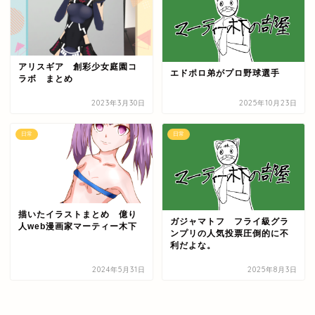
アリスギア 創彩少女庭園コ
エドポロ弟がプロ野球選手
ラボ まとめ
2023年3月30日
2025年10月23日
日常
日常
描いたイラストまとめ 億り
ガジャマトフ フライ級グラ
人web漫画家マーティー木下
ンプリの人気投票圧倒的に不
利だよな。
2024年5月31日
2025年8月3日