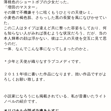
薄桃色のショートボブの少女だった。
「増田のマスター」
その隣で不機嫌そうに呟くもうひとりの天使レミ。
小麦色の褐色肌、さらっした黒の長髪を風になびかせてい
た。
この二人はタイプは違えど共に整った容姿をしており、何
も知らない人がみれば羨むような状況だろう。だが、当の
本人輝希の顔は浮かない。彼は二人の天使を交互に見て思
うのだ。
一体、なんでこんな事になってしまったのかと。
＊少年と天使が織りなすラブコメディです。
２０１１年頃に書いた作品になります。拙い作品ですがよ
ろしくお願い致します。
小説家になろうにも掲載されている、私が昔書いたライト
ノベルの紹介です。
オリジナル小説ボラ魂あらすじ