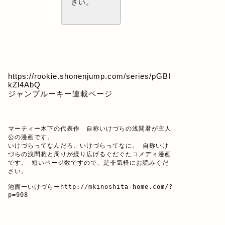
さい。
https://rookie.shonenjump.com/series/pGBI
kZl4AbQ
ジャンプルーキー連載ページ
マーティー木下の代表作　自称いけづらの浅間君が主人
公の漫画です。

いけづらってなんだろ、いけづらってなに。 自称いけ
づらの浅間愁と周りが繰り広げるぐだぐたコメディ漫画
です。 短いページ数ですので、是非気軽にお読みくだ
さい。

池面ーいけづらー
http://mkinoshita-home.com/?
p=908