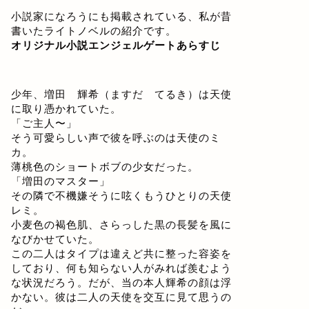
小説家になろうにも掲載されている、私が昔
書いたライトノベルの紹介です。
オリジナル小説エンジェルゲートあらすじ
少年、増田 輝希（ますだ てるき）は天使
に取り憑かれていた。
「ご主人〜」
そう可愛らしい声で彼を呼ぶのは天使のミ
カ。
薄桃色のショートボブの少女だった。
「増田のマスター」
その隣で不機嫌そうに呟くもうひとりの天使
レミ。
小麦色の褐色肌、さらっした黒の長髪を風に
なびかせていた。
この二人はタイプは違えど共に整った容姿を
しており、何も知らない人がみれば羨むよう
な状況だろう。だが、当の本人輝希の顔は浮
かない。彼は二人の天使を交互に見て思うの