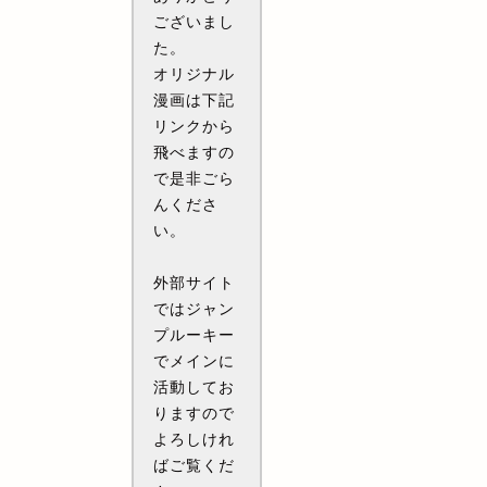
ございまし
た。
オリジナル
漫画は下記
リンクから
飛べますの
で是非ごら
んくださ
い。
外部サイト
ではジャン
プルーキー
でメインに
活動してお
りますので
よろしけれ
ばご覧くだ