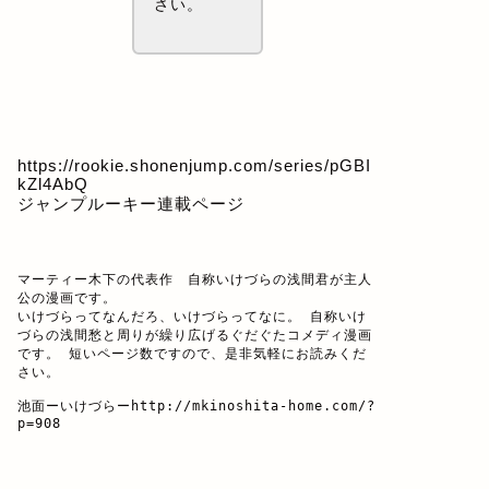
さい。
https://rookie.shonenjump.com/series/pGBI
kZl4AbQ
ジャンプルーキー連載ページ
マーティー木下の代表作　自称いけづらの浅間君が主人
公の漫画です。

いけづらってなんだろ、いけづらってなに。 自称いけ
づらの浅間愁と周りが繰り広げるぐだぐたコメディ漫画
です。 短いページ数ですので、是非気軽にお読みくだ
さい。

池面ーいけづらー
http://mkinoshita-home.com/?
p=908