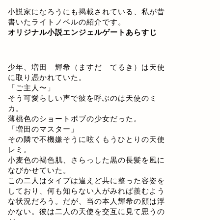
小説家になろうにも掲載されている、私が昔
書いたライトノベルの紹介です。
オリジナル小説エンジェルゲートあらすじ
少年、増田 輝希（ますだ てるき）は天使
に取り憑かれていた。
「ご主人〜」
そう可愛らしい声で彼を呼ぶのは天使のミ
カ。
薄桃色のショートボブの少女だった。
「増田のマスター」
その隣で不機嫌そうに呟くもうひとりの天使
レミ。
小麦色の褐色肌、さらっした黒の長髪を風に
なびかせていた。
この二人はタイプは違えど共に整った容姿を
しており、何も知らない人がみれば羨むよう
な状況だろう。だが、当の本人輝希の顔は浮
かない。彼は二人の天使を交互に見て思うの