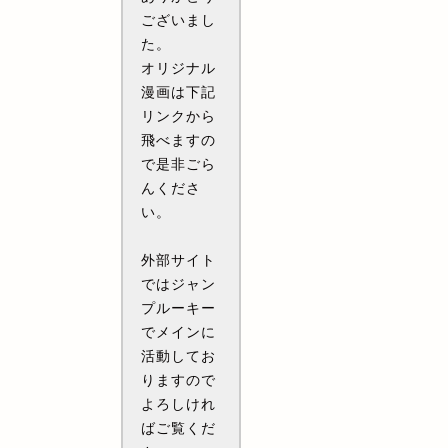
ございまし
た。
オリジナル
漫画は下記
リンクから
飛べますの
で是非ごら
んくださ
い。
外部サイト
ではジャン
プルーキー
でメインに
活動してお
りますので
よろしけれ
ばご覧くだ