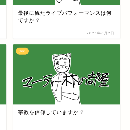
最後に観たライブパフォーマンスは何
ですか ?
日
2023年6月2日
質問
宗教を信仰していますか ?