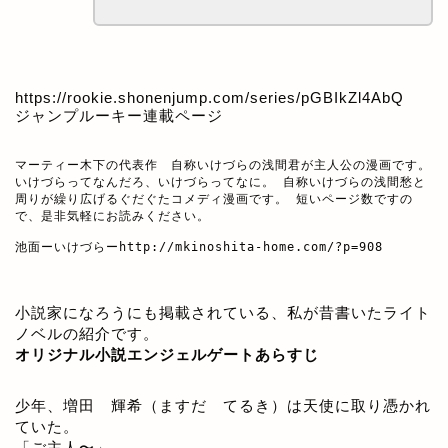
https://rookie.shonenjump.com/series/pGBIkZl4AbQ
ジャンプルーキー連載ページ
マーティー木下の代表作　自称いけづらの浅間君が主人公の漫画です。

いけづらってなんだろ、いけづらってなに。 自称いけづらの浅間愁と
周りが繰り広げるぐだぐたコメディ漫画です。 短いページ数ですの
で、是非気軽にお読みください。

池面ーいけづらー
http://mkinoshita-home.com/?p=908
小説家になろうにも掲載されている、私が昔書いたライト
ノベルの紹介です。
オリジナル小説エンジェルゲートあらすじ
少年、増田 輝希（ますだ てるき）は天使に取り憑かれ
ていた。
「ご主人〜」