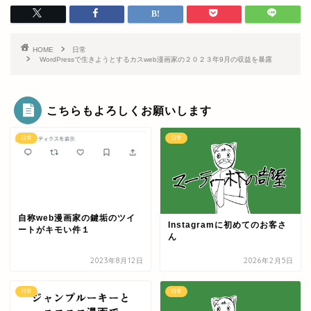
HOME
日常
WordPressで生きようとするカスweb漫画家の２０２３年9月の収益を暴露
こちらもよろしくお願いします
日常
日常
自称web漫画家の鍵垢のツイ
Instagramに初めてのお客さ
ートがキモい件１
ん
2023年8月12日
2026年2月5日
日常
日常