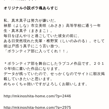
オリジナル小説ボラ魂あらすじ
私、真木真子は努力が嫌いだ。
禄那（よしな）市立美咲（みさき）高等学校に通う一年
生・真木真子（まきまこ）。
毎日をぼんやりと過ごしていた彼女の前に、
ある日突然現れた先輩・椎野実（しいのみのる）。そして
彼は戸惑う真子にこう言い放つ。
「ボランティア部に入ってくれ！！」
＊ボランティア部を舞台にしたラブコメ作品です。２０１
０年頃に書いた作品になります。
データが残っていたので、せっかくなのでサイトに順次掲
載していきたいと思います。
めちゃくちゃ拙いですがよろしくお願いします。
http://mkinoshita-home.com/?p=2446
http://mkinoshita-home.com/?p=2975