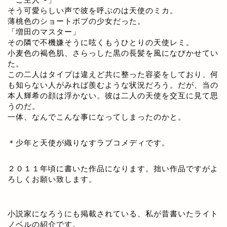
そう可愛らしい声で彼を呼ぶのは天使のミカ。
薄桃色のショートボブの少女だった。
「増田のマスター」
その隣で不機嫌そうに呟くもうひとりの天使レミ。
小麦色の褐色肌、さらっした黒の長髪を風になびかせてい
た。
この二人はタイプは違えど共に整った容姿をしており、何
も知らない人がみれば羨むような状況だろう。だが、当の
本人輝希の顔は浮かない。彼は二人の天使を交互に見て思
うのだ。
一体、なんでこんな事になってしまったのかと。
＊少年と天使が織りなすラブコメディです。
２０１１年頃に書いた作品になります。拙い作品ですがよ
ろしくお願い致します。
小説家になろうにも掲載されている、私が昔書いたライト
ノベルの紹介です。