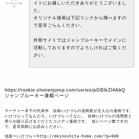
イトにお越しいただきありがとうございまし
マーティー木
下
た。
オリジナル漫画は下記リンクから飛べますの
で是非ごらんください。
外部サイトではジャンプルーキーでメインに
活動しておりますのでよろしければご覧くだ
さい。
https://rookie.shonenjump.com/series/pGBIkZl4AbQ
ジャンプルーキー連載ページ
マーティー木下の代表作　自称いけづらの浅間君が主人公の漫画です。

いけづらってなんだろ、いけづらってなに。 自称いけづらの浅間愁と
周りが繰り広げるぐだぐたコメディ漫画です。 短いページ数ですの
で、是非気軽にお読みください。

池面ーいけづらー
http://mkinoshita-home.com/?p=908