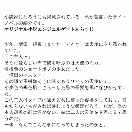
小説家になろうにも掲載されている、私が昔書いたライト
ノベルの紹介です。
オリジナル小説エンジェルゲートあらすじ
少年、増田 輝希（ますだ てるき）は天使に取り憑かれ
ていた。
「ご主人〜」
そう可愛らしい声で彼を呼ぶのは天使のミカ。
薄桃色のショートボブの少女だった。
「増田のマスター」
その隣で不機嫌そうに呟くもうひとりの天使レミ。
小麦色の褐色肌、さらっした黒の長髪を風になびかせてい
た。
この二人はタイプは違えど共に整った容姿をしており、何
も知らない人がみれば羨むような状況だろう。だが、当の
本人輝希の顔は浮かない。彼は二人の天使を交互に見て思
うのだ。
一体、なんでこんな事になってしまったのかと。