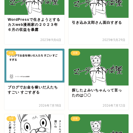
WordPressで生きようとする
引き込み太郎さん面白すぎる
カスweb漫画家の２０２３年
６月の収益を暴露
2023年9月6日
2025年5月29日
日常
日常
ブログでお金を稼いだ人たち
探したよみいちゃんって言っ
すごい すごすぎる
たのは〇〇
2026年7月18日
2026年7月12日
日常
日常