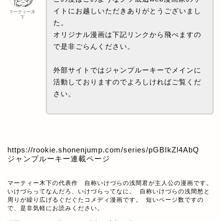
イトにお越しいただきありがとうございまし
マーティー木
下
た。
オリジナル漫画は下記リンクから飛べますの
で是非ごらんください。
外部サイトではジャンプルーキーでメインに
活動しておりますのでよろしければご覧くだ
さい。
https://rookie.shonenjump.com/series/pGBIkZl4AbQ
ジャンプルーキー連載ページ
マーティー木下の代表作　自称いけづらの浅間君が主人公の漫画です。

いけづらってなんだろ、いけづらってなに。 自称いけづらの浅間愁と
周りが繰り広げるぐだぐたコメディ漫画です。 短いページ数ですの
で、是非気軽にお読みください。
