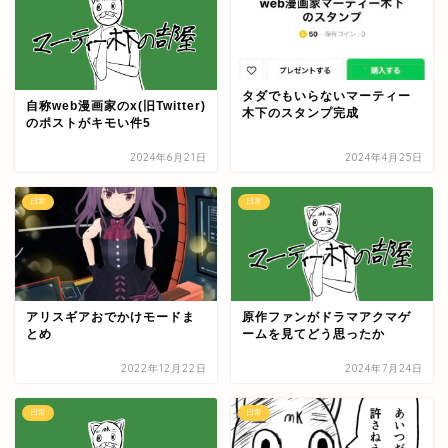
タダでもいらないマーティー
自称web漫画家のx(旧Twitter)
木下のスタンプ完成
のポストがキモい件5
2024年6月21日
2024年4月25日
日常
日常
アリスギアおでかけモードま
原作ファンがドラマアクマゲ
とめ
ームを見てどう思ったか
2022年12月22日
2024年7月24日
日常
日常