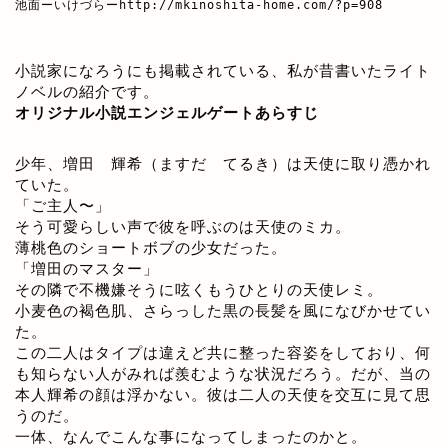
池面ーいけづらー
http://mkinoshita-home.com/?p=908
小説家になろうにも掲載されている、私が昔書いたライト
ノベルの紹介です。
オリジナル小説エンジェルゲートあらすじ
少年、増田 輝希（ますだ てるき）は天使に取り憑かれ
ていた。
「ご主人〜」
そう可愛らしい声で彼を呼ぶのは天使のミカ。
薄桃色のショートボブの少女だった。
「増田のマスター」
その隣で不機嫌そうに呟くもうひとりの天使レミ。
小麦色の褐色肌、さらっした黒の長髪を風になびかせてい
た。
この二人はタイプは違えど共に整った容姿をしており、何
も知らない人がみれば羨むような状況だろう。だが、当の
本人輝希の顔は浮かない。彼は二人の天使を交互に見て思
うのだ。
一体、なんでこんな事になってしまったのかと。