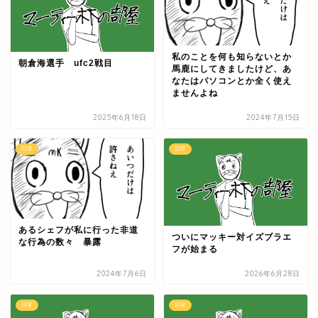
私のことを何も知らないとか
朝倉海選手 ufc2戦目
馬鹿にしてきましたけど、あ
なたはパソコンとか全く使え
ませんよね
2025年6月18日
2024年7月15日
日常
日常
あるシェフが私に行った非道
ついにマッキー対イズブラエ
な行為の数々 暴露
フが始まる
2024年7月6日
2026年6月28日
日常
日常