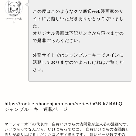
この度はこのようなクソ底辺web漫画家のサ
イトにお越しいただきありがとうございまし
マーティー木
下
た。
オリジナル漫画は下記リンクから飛べますの
で是非ごらんください。
外部サイトではジャンプルーキーでメインに
活動しておりますのでよろしければご覧くだ
さい。
https://rookie.shonenjump.com/series/pGBIkZl4AbQ
ジャンプルーキー連載ページ
マーティー木下の代表作　自称いけづらの浅間君が主人公の漫画です。

いけづらってなんだろ、いけづらってなに。 自称いけづらの浅間愁と
周りが繰り広げるぐだぐたコメディ漫画です。 短いページ数ですの