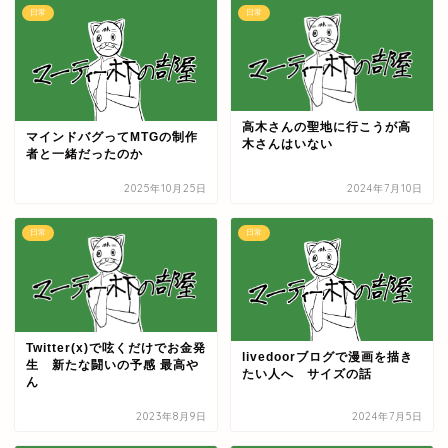
日常
日常
高木さんの聖地に行こうが高
マインドバグってMTGの制作
木さんはいない
者と一緒だったのか
2025年10月25日
2024年7月10日
日常
日常
Twitter(x)で呟くだけでお金発
livedoorブログで漫画を描き
生 新たな闘いの予感 最高や
たい人へ サイズの話
ん
2023年8月9日
2024年7月5日