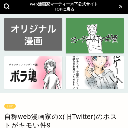
web漫画家マーティー木下公式サイト
TOPに戻る
日常
自称web漫画家のx(旧Twitter)のポス
トがキモい件9