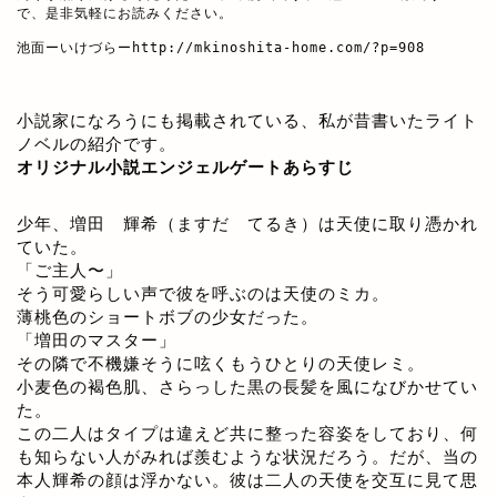
で、是非気軽にお読みください。

池面ーいけづらー
http://mkinoshita-home.com/?p=908
小説家になろうにも掲載されている、私が昔書いたライト
ノベルの紹介です。
オリジナル小説エンジェルゲートあらすじ
少年、増田 輝希（ますだ てるき）は天使に取り憑かれ
ていた。
「ご主人〜」
そう可愛らしい声で彼を呼ぶのは天使のミカ。
薄桃色のショートボブの少女だった。
「増田のマスター」
その隣で不機嫌そうに呟くもうひとりの天使レミ。
小麦色の褐色肌、さらっした黒の長髪を風になびかせてい
た。
この二人はタイプは違えど共に整った容姿をしており、何
も知らない人がみれば羨むような状況だろう。だが、当の
本人輝希の顔は浮かない。彼は二人の天使を交互に見て思