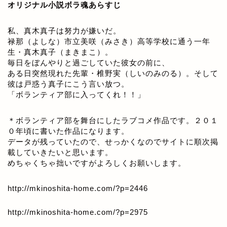
オリジナル小説ボラ魂あらすじ
私、真木真子は努力が嫌いだ。
禄那（よしな）市立美咲（みさき）高等学校に通う一年
生・真木真子（まきまこ）。
毎日をぼんやりと過ごしていた彼女の前に、
ある日突然現れた先輩・椎野実（しいのみのる）。そして
彼は戸惑う真子にこう言い放つ。
「ボランティア部に入ってくれ！！」
＊ボランティア部を舞台にしたラブコメ作品です。２０１
０年頃に書いた作品になります。
データが残っていたので、せっかくなのでサイトに順次掲
載していきたいと思います。
めちゃくちゃ拙いですがよろしくお願いします。
http://mkinoshita-home.com/?p=2446
http://mkinoshita-home.com/?p=2975