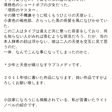
薄桃色のショートボブの少女だった。
「増田のマスター」
その隣で不機嫌そうに呟くもうひとりの天使レミ。
小麦色の褐色肌、さらっした黒の長髪を風になびかせてい
た。
この二人はタイプは違えど共に整った容姿をしており、何
も知らない人がみれば羨むような状況だろう。だが、当の
本人輝希の顔は浮かない。彼は二人の天使を交互に見て思
うのだ。
一体、なんでこんな事になってしまったのかと。
＊少年と天使が織りなすラブコメディです。
２０１１年頃に書いた作品になります。拙い作品ですがよ
ろしくお願い致します。
小説家になろうにも掲載されている、私が昔書いたライト
ノベルの紹介です。