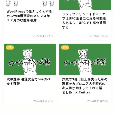
WordPressで生きようとする
ラジャブアリシェイドゥラエ
カスweb漫画家の２０２３年
フはUFC王者になれる可能性
１２月の収益を暴露
もあるし、UFCでも充分通用
する
2024年4月25日
2026年2月3日
日常
日常
武尊選手 引退試合でoneのベ
詐欺で3億円以上を失った私の
ルト獲得
家庭をカブロニア大学時代の
友人達が励ましてくれる話
まとめ X Twitter
2026年4月30日
2024年10月25日