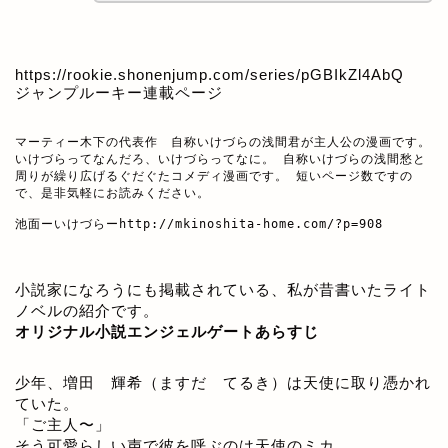
https://rookie.shonenjump.com/series/pGBIkZl4AbQ
ジャンプルーキー連載ページ
マーティー木下の代表作　自称いけづらの浅間君が主人公の漫画です。

いけづらってなんだろ、いけづらってなに。 自称いけづらの浅間愁と
周りが繰り広げるぐだぐたコメディ漫画です。 短いページ数ですの
で、是非気軽にお読みください。

池面ーいけづらー
http://mkinoshita-home.com/?p=908
小説家になろうにも掲載されている、私が昔書いたライト
ノベルの紹介です。
オリジナル小説エンジェルゲートあらすじ
少年、増田 輝希（ますだ てるき）は天使に取り憑かれ
ていた。
「ご主人〜」
そう可愛らしい声で彼を呼ぶのは天使のミカ。