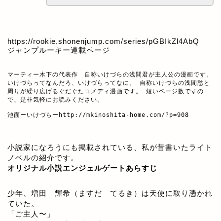
https://rookie.shonenjump.com/series/pGBIkZl4AbQ
ジャンプルーキー連載ページ
マーティー木下の代表作　自称いけづらの浅間君が主人公の漫画です。

いけづらってなんだろ、いけづらってなに。 自称いけづらの浅間愁と
周りが繰り広げるぐだぐたコメディ漫画です。 短いページ数ですの
で、是非気軽にお読みください。

池面ーいけづらー
http://mkinoshita-home.com/?p=908
小説家になろうにも掲載されている、私が昔書いたライト
ノベルの紹介です。
オリジナル小説エンジェルゲートあらすじ
少年、増田 輝希（ますだ てるき）は天使に取り憑かれ
ていた。
「ご主人〜」