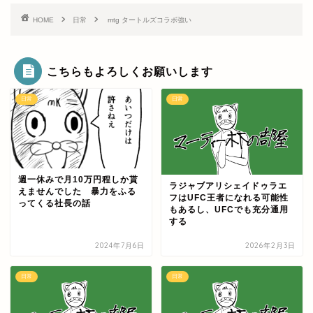
HOME
日常
mtg タートルズコラボ強い
こちらもよろしくお願いします
日常
日常
週一休みで月10万円程しか貰
ラジャブアリシェイドゥラエ
えませんでした 暴力をふる
フはUFC王者になれる可能性
ってくる社長の話
もあるし、UFCでも充分通用
する
2024年7月6日
2026年2月3日
日常
日常