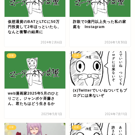
仮想通貨のBATとLTCに50万
詐欺で3億円以上失った私の家
円投資して2年ほっといたら、
庭を Instagram
なんと衝撃の結果に
2024年2月6日
2026年1月30日
日常
日常
(x)Twitterでいいねついてもブ
web漫画家2025年5月のひと
ログには来ないぞ
りごと。ジャンポケ斉藤さ
ん、君たちはどう生きるか
2025年5月1日
2024年7月11日
日常
日常