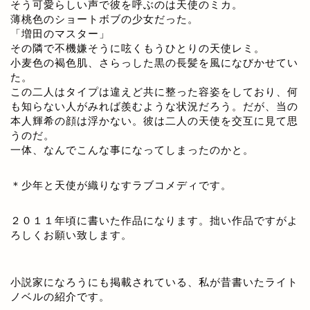
そう可愛らしい声で彼を呼ぶのは天使のミカ。
薄桃色のショートボブの少女だった。
「増田のマスター」
その隣で不機嫌そうに呟くもうひとりの天使レミ。
小麦色の褐色肌、さらっした黒の長髪を風になびかせてい
た。
この二人はタイプは違えど共に整った容姿をしており、何
も知らない人がみれば羨むような状況だろう。だが、当の
本人輝希の顔は浮かない。彼は二人の天使を交互に見て思
うのだ。
一体、なんでこんな事になってしまったのかと。
＊少年と天使が織りなすラブコメディです。
２０１１年頃に書いた作品になります。拙い作品ですがよ
ろしくお願い致します。
小説家になろうにも掲載されている、私が昔書いたライト
ノベルの紹介です。