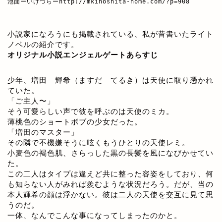
池面ーいけづらー
http://mkinoshita-home.com/?p=908
小説家になろうにも掲載されている、私が昔書いたライト
ノベルの紹介です。
オリジナル小説エンジェルゲートあらすじ
少年、増田 輝希（ますだ てるき）は天使に取り憑かれ
ていた。
「ご主人〜」
そう可愛らしい声で彼を呼ぶのは天使のミカ。
薄桃色のショートボブの少女だった。
「増田のマスター」
その隣で不機嫌そうに呟くもうひとりの天使レミ。
小麦色の褐色肌、さらっした黒の長髪を風になびかせてい
た。
この二人はタイプは違えど共に整った容姿をしており、何
も知らない人がみれば羨むような状況だろう。だが、当の
本人輝希の顔は浮かない。彼は二人の天使を交互に見て思
うのだ。
一体、なんでこんな事になってしまったのかと。