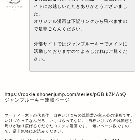
イトにお越しいただきありがとうございまし
マーティー木
下
た。
オリジナル漫画は下記リンクから飛べますの
で是非ごらんください。
外部サイトではジャンプルーキーでメインに
活動しておりますのでよろしければご覧くだ
さい。
https://rookie.shonenjump.com/series/pGBIkZl4AbQ
ジャンプルーキー連載ページ
マーティー木下の代表作　自称いけづらの浅間君が主人公の漫画です。

いけづらってなんだろ、いけづらってなに。 自称いけづらの浅間愁と
周りが繰り広げるぐだぐたコメディ漫画です。 短いページ数ですの
で、是非気軽にお読みください。
