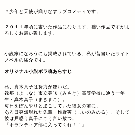
＊少年と天使が織りなすラブコメディです。
２０１１年頃に書いた作品になります。拙い作品ですがよ
ろしくお願い致します。
小説家になろうにも掲載されている、私が昔書いたライト
ノベルの紹介です。
オリジナル小説ボラ魂あらすじ
私、真木真子は努力が嫌いだ。
禄那（よしな）市立美咲（みさき）高等学校に通う一年
生・真木真子（まきまこ）。
毎日をぼんやりと過ごしていた彼女の前に、
ある日突然現れた先輩・椎野実（しいのみのる）。そして
彼は戸惑う真子にこう言い放つ。
「ボランティア部に入ってくれ！！」