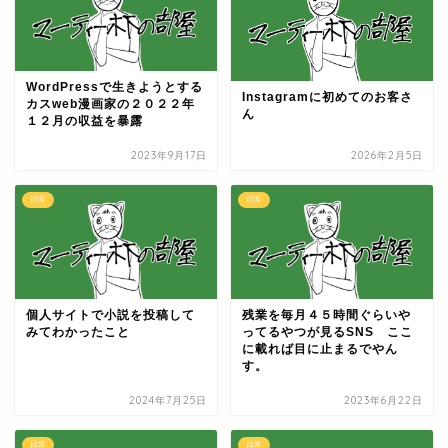
WordPressで生きようとする
Instagramに初めてのお客さ
カスweb漫画家の２０２２年
ん
１２月の収益を暴露
2023年9月17日
2026年2月5日
日常
日常
個人サイトで小説を投稿して
残業を毎月４５時間ぐらいや
みてわかったこと
ってるやつが見るSNS ここ
に載れば目に止まるでやん
す。
2024年7月25日
2023年6月22日
日常
日常