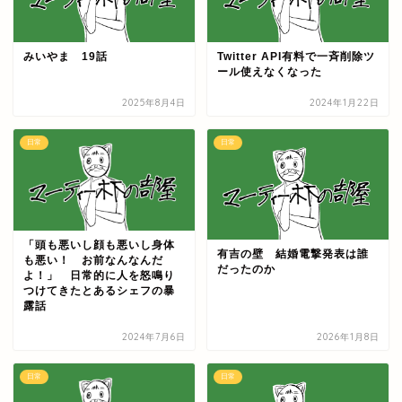
みいやま 19話
Twitter API有料で一斉削除ツ
ール使えなくなった
2025年8月4日
2024年1月22日
日常
日常
「頭も悪いし顔も悪いし身体
有吉の壁 結婚電撃発表は誰
も悪い！ お前なんなんだ
だったのか
よ！」 日常的に人を怒鳴り
つけてきたとあるシェフの暴
露話
2024年7月6日
2026年1月8日
日常
日常