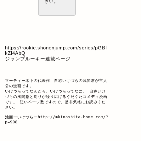
さい。
https://rookie.shonenjump.com/series/pGBI
kZl4AbQ
ジャンプルーキー連載ページ
マーティー木下の代表作　自称いけづらの浅間君が主人
公の漫画です。

いけづらってなんだろ、いけづらってなに。 自称いけ
づらの浅間愁と周りが繰り広げるぐだぐたコメディ漫画
です。 短いページ数ですので、是非気軽にお読みくだ
さい。

池面ーいけづらー
http://mkinoshita-home.com/?
p=908