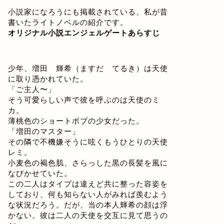
小説家になろうにも掲載されている、私が昔
書いたライトノベルの紹介です。
オリジナル小説エンジェルゲートあらすじ
少年、増田 輝希（ますだ てるき）は天使
に取り憑かれていた。
「ご主人〜」
そう可愛らしい声で彼を呼ぶのは天使のミ
カ。
薄桃色のショートボブの少女だった。
「増田のマスター」
その隣で不機嫌そうに呟くもうひとりの天使
レミ。
小麦色の褐色肌、さらっした黒の長髪を風に
なびかせていた。
この二人はタイプは違えど共に整った容姿を
しており、何も知らない人がみれば羨むよう
な状況だろう。だが、当の本人輝希の顔は浮
かない。彼は二人の天使を交互に見て思うの