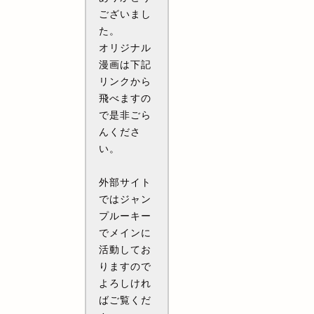
ございまし
た。
オリジナル
漫画は下記
リンクから
飛べますの
で是非ごら
んくださ
い。
外部サイト
ではジャン
プルーキー
でメインに
活動してお
りますので
よろしけれ
ばご覧くだ