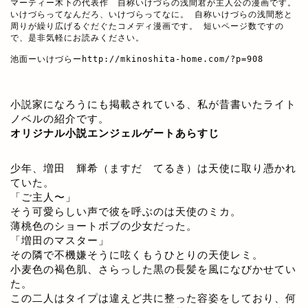
マーティー木下の代表作　自称いけづらの浅間君が主人公の漫画です。

いけづらってなんだろ、いけづらってなに。 自称いけづらの浅間愁と
周りが繰り広げるぐだぐたコメディ漫画です。 短いページ数ですの
で、是非気軽にお読みください。

池面ーいけづらー
http://mkinoshita-home.com/?p=908
小説家になろうにも掲載されている、私が昔書いたライト
ノベルの紹介です。
オリジナル小説エンジェルゲートあらすじ
少年、増田 輝希（ますだ てるき）は天使に取り憑かれ
ていた。
「ご主人〜」
そう可愛らしい声で彼を呼ぶのは天使のミカ。
薄桃色のショートボブの少女だった。
「増田のマスター」
その隣で不機嫌そうに呟くもうひとりの天使レミ。
小麦色の褐色肌、さらっした黒の長髪を風になびかせてい
た。
この二人はタイプは違えど共に整った容姿をしており、何