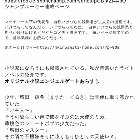
https://rookie.shonenjump.com/series/pGBIkZl4AbQ
ジャンプルーキー連載ページ
マーティー木下の代表作　自称いけづらの浅間君が主人公の漫画です。

いけづらってなんだろ、いけづらってなに。 自称いけづらの浅間愁と
周りが繰り広げるぐだぐたコメディ漫画です。 短いページ数ですの
で、是非気軽にお読みください。

池面ーいけづらー
http://mkinoshita-home.com/?p=908
小説家になろうにも掲載されている、私が昔書いたライト
ノベルの紹介です。
オリジナル小説エンジェルゲートあらすじ
少年、増田 輝希（ますだ てるき）は天使に取り憑かれ
ていた。
「ご主人〜」
そう可愛らしい声で彼を呼ぶのは天使のミカ。
薄桃色のショートボブの少女だった。
「増田のマスター」
その隣で不機嫌そうに呟くもうひとりの天使レミ。