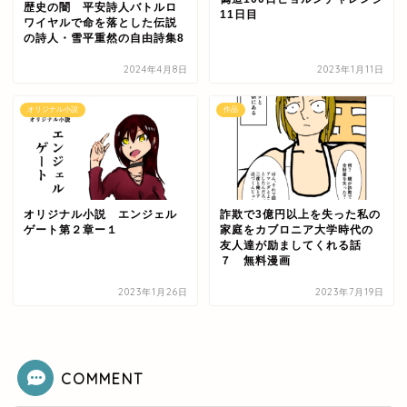
歴史の闇 平安詩人バトルロ
11日目
ワイヤルで命を落とした伝説
の詩人・雪平重然の自由詩集8
2024年4月8日
2023年1月11日
オリジナル小説
作品
オリジナル小説 エンジェル
詐欺で3億円以上を失った私の
ゲート第２章ー１
家庭をカブロニア大学時代の
友人達が励ましてくれる話
７ 無料漫画
2023年1月26日
2023年7月19日
COMMENT