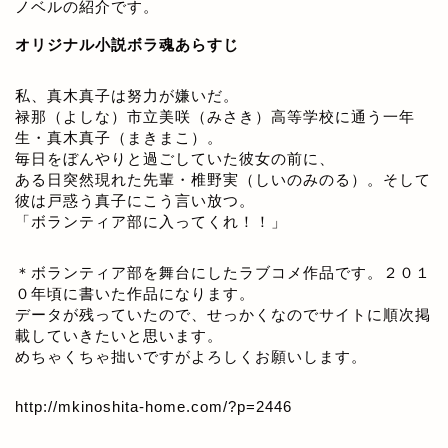
ノベルの紹介です。
オリジナル小説ボラ魂あらすじ
私、真木真子は努力が嫌いだ。
禄那（よしな）市立美咲（みさき）高等学校に通う一年
生・真木真子（まきまこ）。
毎日をぼんやりと過ごしていた彼女の前に、
ある日突然現れた先輩・椎野実（しいのみのる）。そして
彼は戸惑う真子にこう言い放つ。
「ボランティア部に入ってくれ！！」
＊ボランティア部を舞台にしたラブコメ作品です。２０１
０年頃に書いた作品になります。
データが残っていたので、せっかくなのでサイトに順次掲
載していきたいと思います。
めちゃくちゃ拙いですがよろしくお願いします。
http://mkinoshita-home.com/?p=2446