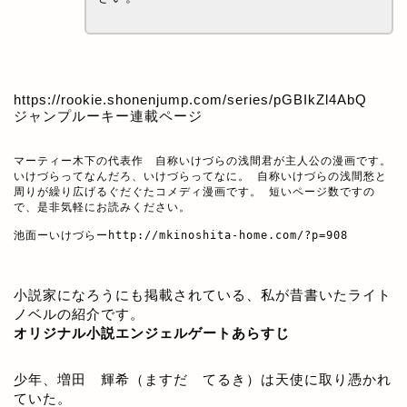
https://rookie.shonenjump.com/series/pGBIkZl4AbQ
ジャンプルーキー連載ページ
マーティー木下の代表作　自称いけづらの浅間君が主人公の漫画です。

いけづらってなんだろ、いけづらってなに。 自称いけづらの浅間愁と
周りが繰り広げるぐだぐたコメディ漫画です。 短いページ数ですの
で、是非気軽にお読みください。

池面ーいけづらー
http://mkinoshita-home.com/?p=908
小説家になろうにも掲載されている、私が昔書いたライト
ノベルの紹介です。
オリジナル小説エンジェルゲートあらすじ
少年、増田 輝希（ますだ てるき）は天使に取り憑かれ
ていた。