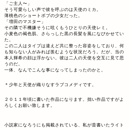
「ご主人〜」
そう可愛らしい声で彼を呼ぶのは天使のミカ。
薄桃色のショートボブの少女だった。
「増田のマスター」
その隣で不機嫌そうに呟くもうひとりの天使レミ。
小麦色の褐色肌、さらっした黒の長髪を風になびかせてい
た。
この二人はタイプは違えど共に整った容姿をしており、何
も知らない人がみれば羨むような状況だろう。だが、当の
本人輝希の顔は浮かない。彼は二人の天使を交互に見て思
うのだ。
一体、なんでこんな事になってしまったのかと。
＊少年と天使が織りなすラブコメディです。
２０１１年頃に書いた作品になります。拙い作品ですがよ
ろしくお願い致します。
小説家になろうにも掲載されている、私が昔書いたライト