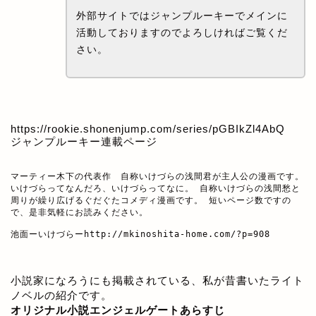
外部サイトではジャンプルーキーでメインに
活動しておりますのでよろしければご覧くだ
さい。
https://rookie.shonenjump.com/series/pGBIkZl4AbQ
ジャンプルーキー連載ページ
マーティー木下の代表作　自称いけづらの浅間君が主人公の漫画です。

いけづらってなんだろ、いけづらってなに。 自称いけづらの浅間愁と
周りが繰り広げるぐだぐたコメディ漫画です。 短いページ数ですの
で、是非気軽にお読みください。

池面ーいけづらー
http://mkinoshita-home.com/?p=908
小説家になろうにも掲載されている、私が昔書いたライト
ノベルの紹介です。
オリジナル小説エンジェルゲートあらすじ