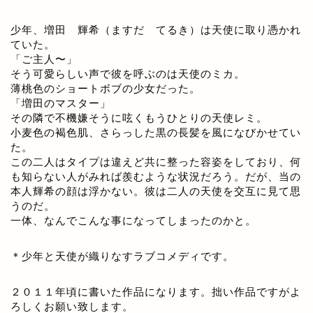
少年、増田 輝希（ますだ てるき）は天使に取り憑かれ
ていた。
「ご主人〜」
そう可愛らしい声で彼を呼ぶのは天使のミカ。
薄桃色のショートボブの少女だった。
「増田のマスター」
その隣で不機嫌そうに呟くもうひとりの天使レミ。
小麦色の褐色肌、さらっした黒の長髪を風になびかせてい
た。
この二人はタイプは違えど共に整った容姿をしており、何
も知らない人がみれば羨むような状況だろう。だが、当の
本人輝希の顔は浮かない。彼は二人の天使を交互に見て思
うのだ。
一体、なんでこんな事になってしまったのかと。
＊少年と天使が織りなすラブコメディです。
２０１１年頃に書いた作品になります。拙い作品ですがよ
ろしくお願い致します。