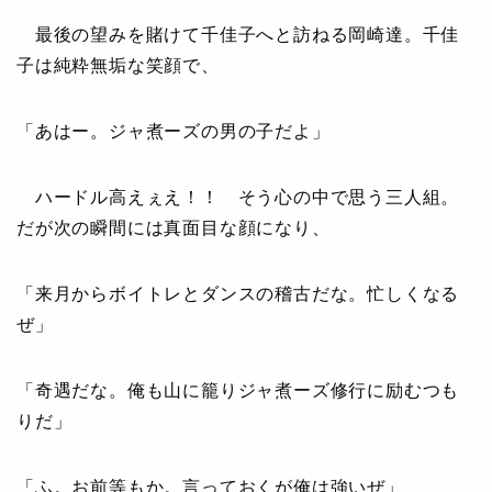
最後の望みを賭けて千佳子へと訪ねる岡崎達。千佳
子は純粋無垢な笑顔で、
「あはー。ジャ煮ーズの男の子だよ」
ハードル高えぇえ！！ そう心の中で思う三人組。
だが次の瞬間には真面目な顔になり、
「来月からボイトレとダンスの稽古だな。忙しくなる
ぜ」
「奇遇だな。俺も山に籠りジャ煮ーズ修行に励むつも
りだ」
「ふ。お前等もか。言っておくが俺は強いぜ」