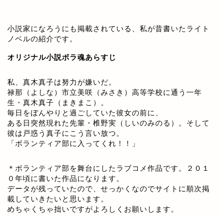
小説家になろうにも掲載されている、私が昔書いたライト
ノベルの紹介です。
オリジナル小説ボラ魂あらすじ
私、真木真子は努力が嫌いだ。
禄那（よしな）市立美咲（みさき）高等学校に通う一年
生・真木真子（まきまこ）。
毎日をぼんやりと過ごしていた彼女の前に、
ある日突然現れた先輩・椎野実（しいのみのる）。そして
彼は戸惑う真子にこう言い放つ。
「ボランティア部に入ってくれ！！」
＊ボランティア部を舞台にしたラブコメ作品です。２０１
０年頃に書いた作品になります。
データが残っていたので、せっかくなのでサイトに順次掲
載していきたいと思います。
めちゃくちゃ拙いですがよろしくお願いします。