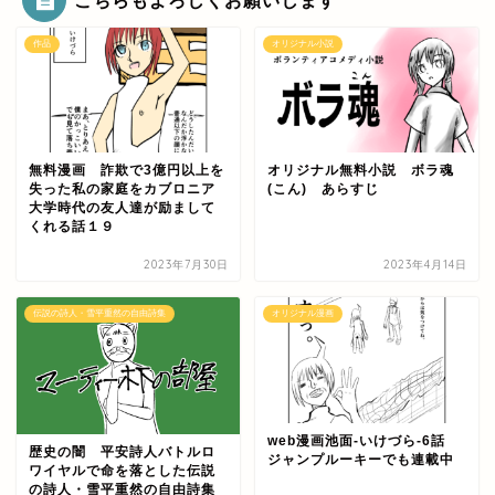
作品
オリジナル小説
無料漫画 詐欺で3億円以上を
オリジナル無料小説 ボラ魂
失った私の家庭をカブロニア
(こん) あらすじ
大学時代の友人達が励まして
くれる話１９
2023年7月30日
2023年4月14日
伝説の詩人・雪平重然の自由詩集
オリジナル漫画
web漫画池面-いけづら-6話
歴史の闇 平安詩人バトルロ
ジャンプルーキーでも連載中
ワイヤルで命を落とした伝説
の詩人・雪平重然の自由詩集