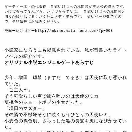
マーティー木下の代表作　自称いけづらの浅間君が主人公の漫画です。

いけづらってなんだろ、いけづらってなに。 自称いけづらの浅間愁と
周りが繰り広げるぐだぐたコメディ漫画です。 短いページ数ですの
で、是非気軽にお読みください。

池面ーいけづらー
http://mkinoshita-home.com/?p=908
小説家になろうにも掲載されている、私が昔書いたライト
ノベルの紹介です。
オリジナル小説エンジェルゲートあらすじ
少年、増田 輝希（ますだ てるき）は天使に取り憑かれ
ていた。
「ご主人〜」
そう可愛らしい声で彼を呼ぶのは天使のミカ。
薄桃色のショートボブの少女だった。
「増田のマスター」
その隣で不機嫌そうに呟くもうひとりの天使レミ。
小麦色の褐色肌、さらっした黒の長髪を風になびかせてい
た。