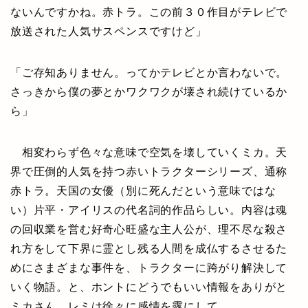
ないんですかね。赤トラ。この前３０作目がテレビで
放送された人気サスペンスですけど」
「ご存知ありません。ってかテレビとか言わないで。
さっきから僕の夢とかワクワクが壊され続けているか
ら」
相変わらず色々な意味で空気を壊していくミカ。天
界で圧倒的人気を持つ赤いトラクターシリーズ、通称
赤トラ。天国の女優（別に死んだという意味ではな
い）片平・アイリスの代名詞的作品らしい。内容は魂
の回収業を営む好奇心旺盛な主人公が、理不尽な殺さ
れ方をして下界に霊とし残る人間を成仏するさせるた
めにさまざまな事件を、トラクターに跨がり解決して
いく物語。と、ホントにどうでもいい情報をありがと
ミカさん。レミは徐々に感情を露にして、