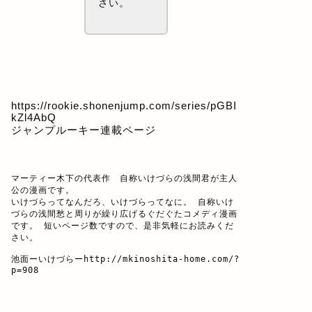
さい。
https://rookie.shonenjump.com/series/pGBI
kZl4AbQ
ジャンプルーキー連載ページ
マーティー木下の代表作　自称いけづらの浅間君が主人
公の漫画です。

いけづらってなんだろ、いけづらってなに。 自称いけ
づらの浅間愁と周りが繰り広げるぐだぐたコメディ漫画
です。 短いページ数ですので、是非気軽にお読みくだ
さい。

池面ーいけづらー
http://mkinoshita-home.com/?
p=908