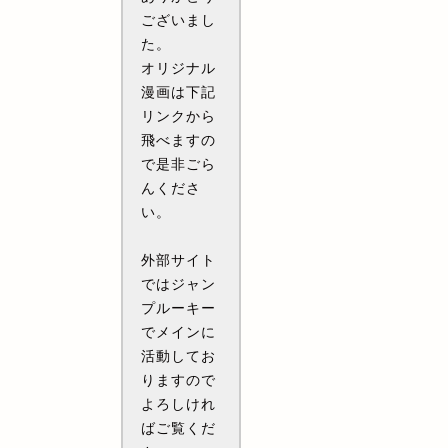
ございまし
た。
オリジナル
漫画は下記
リンクから
飛べますの
で是非ごら
んくださ
い。
外部サイト
ではジャン
プルーキー
でメインに
活動してお
りますので
よろしけれ
ばご覧くだ