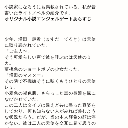
小説家になろうにも掲載されている、私が昔
書いたライトノベルの紹介です。
オリジナル小説エンジェルゲートあらすじ
少年、増田 輝希（ますだ てるき）は天使
に取り憑かれていた。
「ご主人〜」
そう可愛らしい声で彼を呼ぶのは天使のミ
カ。
薄桃色のショートボブの少女だった。
「増田のマスター」
その隣で不機嫌そうに呟くもうひとりの天使
レミ。
小麦色の褐色肌、さらっした黒の長髪を風に
なびかせていた。
この二人はタイプは違えど共に整った容姿を
しており、何も知らない人がみれば羨むよう
な状況だろう。だが、当の本人輝希の顔は浮
かない。彼は二人の天使を交互に見て思うの