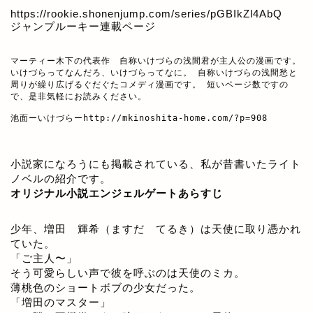
https://rookie.shonenjump.com/series/pGBIkZl4AbQ
ジャンプルーキー連載ページ
マーティー木下の代表作　自称いけづらの浅間君が主人公の漫画です。

いけづらってなんだろ、いけづらってなに。 自称いけづらの浅間愁と
周りが繰り広げるぐだぐたコメディ漫画です。 短いページ数ですの
で、是非気軽にお読みください。

池面ーいけづらー
http://mkinoshita-home.com/?p=908
小説家になろうにも掲載されている、私が昔書いたライト
ノベルの紹介です。
オリジナル小説エンジェルゲートあらすじ
少年、増田 輝希（ますだ てるき）は天使に取り憑かれ
ていた。
「ご主人〜」
そう可愛らしい声で彼を呼ぶのは天使のミカ。
薄桃色のショートボブの少女だった。
「増田のマスター」