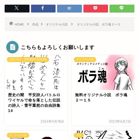
HOME
作品
オリジナル小説
オリジナル小説 ボラ魂３ー３
こちらもよろしくお願いします
伝説の詩人・雪平重然の自由詩集
オリジナル小説
歴史の闇 平安詩人バトルロ
無料オリジナル小説 ボラ魂
ワイヤルで命を落とした伝説
２ー１５
の詩人・雪平重然の自由詩集
14
2024年4月18日
2023年6月2日
オリジナル小説
作品