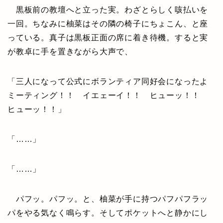
黒板前の教壇へと立った実。わざとらしく咳払いを
一回。ちなみに柚菜はその隣の椅子にちょこん、と座
っている。真子は黒板正面の席に着き待機。すると実
が教卓に手を置きながら大声で、
「三人になって公式にボランティア同好会になったよ
ミーティング！！ イエェーイ！！ ヒューッ！！
ヒューッ！！」
「……」
「……」
パフッ。パフッ。と、柚菜が手に持つパフパフラッ
パをやる気なく鳴らす。そしてポケットへと静かにし