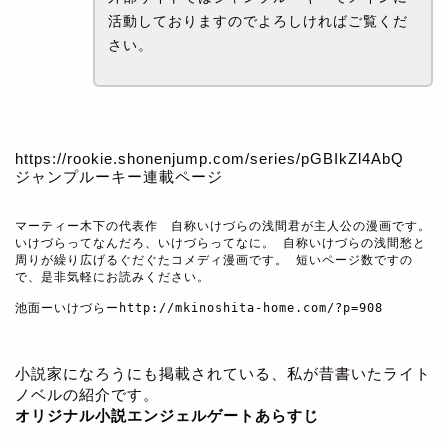
活動しておりますのでよろしければご覧くだ
さい。
https://rookie.shonenjump.com/series/pGBIkZl4AbQ
ジャンプルーキー連載ページ
マーティー木下の代表作　自称いけづらの浅間君が主人公の漫画です。

いけづらってなんだろ、いけづらってなに。 自称いけづらの浅間愁と
周りが繰り広げるぐだぐたコメディ漫画です。 短いページ数ですの
で、是非気軽にお読みください。

池面ーいけづらー
http://mkinoshita-home.com/?p=908
小説家になろうにも掲載されている、私が昔書いたライト
ノベルの紹介です。
オリジナル小説エンジェルゲートあらすじ