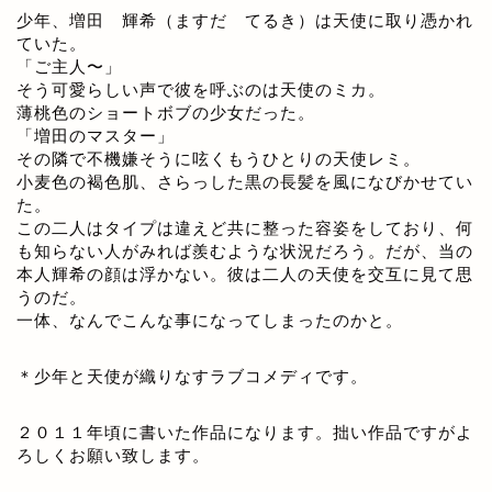
少年、増田 輝希（ますだ てるき）は天使に取り憑かれ
ていた。
「ご主人〜」
そう可愛らしい声で彼を呼ぶのは天使のミカ。
薄桃色のショートボブの少女だった。
「増田のマスター」
その隣で不機嫌そうに呟くもうひとりの天使レミ。
小麦色の褐色肌、さらっした黒の長髪を風になびかせてい
た。
この二人はタイプは違えど共に整った容姿をしており、何
も知らない人がみれば羨むような状況だろう。だが、当の
本人輝希の顔は浮かない。彼は二人の天使を交互に見て思
うのだ。
一体、なんでこんな事になってしまったのかと。
＊少年と天使が織りなすラブコメディです。
２０１１年頃に書いた作品になります。拙い作品ですがよ
ろしくお願い致します。