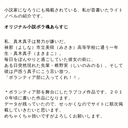
小説家になろうにも掲載されている、私が昔書いたライト
ノベルの紹介です。
オリジナル小説ボラ魂あらすじ
私、真木真子は努力が嫌いだ。
禄那（よしな）市立美咲（みさき）高等学校に通う一年
生・真木真子（まきまこ）。
毎日をぼんやりと過ごしていた彼女の前に、
ある日突然現れた先輩・椎野実（しいのみのる）。そして
彼は戸惑う真子にこう言い放つ。
「ボランティア部に入ってくれ！！」
＊ボランティア部を舞台にしたラブコメ作品です。２０１
０年頃に書いた作品になります。
データが残っていたので、せっかくなのでサイトに順次掲
載していきたいと思います。
めちゃくちゃ拙いですがよろしくお願いします。