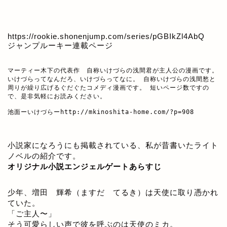
https://rookie.shonenjump.com/series/pGBIkZl4AbQ
ジャンプルーキー連載ページ
マーティー木下の代表作　自称いけづらの浅間君が主人公の漫画です。

いけづらってなんだろ、いけづらってなに。 自称いけづらの浅間愁と
周りが繰り広げるぐだぐたコメディ漫画です。 短いページ数ですの
で、是非気軽にお読みください。

池面ーいけづらー
http://mkinoshita-home.com/?p=908
小説家になろうにも掲載されている、私が昔書いたライト
ノベルの紹介です。
オリジナル小説エンジェルゲートあらすじ
少年、増田 輝希（ますだ てるき）は天使に取り憑かれ
ていた。
「ご主人〜」
そう可愛らしい声で彼を呼ぶのは天使のミカ。