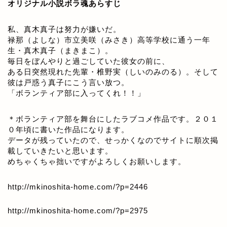
オリジナル小説ボラ魂あらすじ
私、真木真子は努力が嫌いだ。
禄那（よしな）市立美咲（みさき）高等学校に通う一年
生・真木真子（まきまこ）。
毎日をぼんやりと過ごしていた彼女の前に、
ある日突然現れた先輩・椎野実（しいのみのる）。そして
彼は戸惑う真子にこう言い放つ。
「ボランティア部に入ってくれ！！」
＊ボランティア部を舞台にしたラブコメ作品です。２０１
０年頃に書いた作品になります。
データが残っていたので、せっかくなのでサイトに順次掲
載していきたいと思います。
めちゃくちゃ拙いですがよろしくお願いします。
http://mkinoshita-home.com/?p=2446
http://mkinoshita-home.com/?p=2975