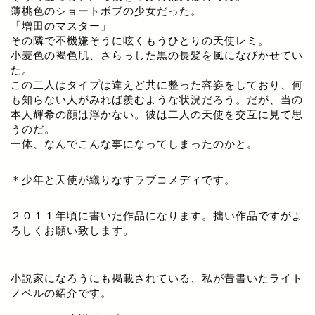
薄桃色のショートボブの少女だった。
「増田のマスター」
その隣で不機嫌そうに呟くもうひとりの天使レミ。
小麦色の褐色肌、さらっした黒の長髪を風になびかせてい
た。
この二人はタイプは違えど共に整った容姿をしており、何
も知らない人がみれば羨むような状況だろう。だが、当の
本人輝希の顔は浮かない。彼は二人の天使を交互に見て思
うのだ。
一体、なんでこんな事になってしまったのかと。
＊少年と天使が織りなすラブコメディです。
２０１１年頃に書いた作品になります。拙い作品ですがよ
ろしくお願い致します。
小説家になろうにも掲載されている、私が昔書いたライト
ノベルの紹介です。