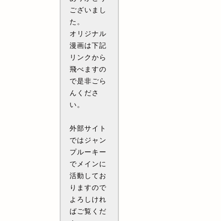
ございまし
た。
オリジナル
漫画は下記
リンクから
飛べますの
で是非ごら
んくださ
い。
外部サイト
ではジャン
プルーキー
でメインに
活動してお
りますので
よろしけれ
ばご覧くだ