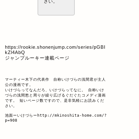
さい。
https://rookie.shonenjump.com/series/pGBI
kZl4AbQ
ジャンプルーキー連載ページ
マーティー木下の代表作　自称いけづらの浅間君が主人
公の漫画です。

いけづらってなんだろ、いけづらってなに。 自称いけ
づらの浅間愁と周りが繰り広げるぐだぐたコメディ漫画
です。 短いページ数ですので、是非気軽にお読みくだ
さい。

池面ーいけづらー
http://mkinoshita-home.com/?
p=908