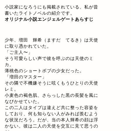
小説家になろうにも掲載されている、私が昔
書いたライトノベルの紹介です。
オリジナル小説エンジェルゲートあらすじ
少年、増田 輝希（ますだ てるき）は天使
に取り憑かれていた。
「ご主人〜」
そう可愛らしい声で彼を呼ぶのは天使のミ
カ。
薄桃色のショートボブの少女だった。
「増田のマスター」
その隣で不機嫌そうに呟くもうひとりの天使
レミ。
小麦色の褐色肌、さらっした黒の長髪を風に
なびかせていた。
この二人はタイプは違えど共に整った容姿を
しており、何も知らない人がみれば羨むよう
な状況だろう。だが、当の本人輝希の顔は浮
かない。彼は二人の天使を交互に見て思うの